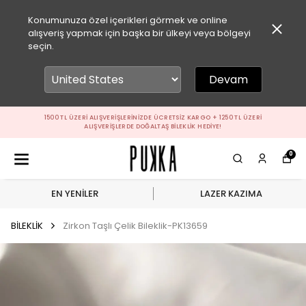
Konumunuza özel içerikleri görmek ve online
alışveriş yapmak için başka bir ülkeyi veya bölgeyi
seçin.
Devam
1500 TL ÜZERI ALIŞVERIŞLERINIZDE ÜCRETSIZ KARGO + 1250 TL ÜZERI
ALIŞVERIŞLERDE DOĞALTAŞ BILEKLIK HEDIYE!
0
EN YENİLER
LAZER KAZIMA
BİLEKLİK
Zirkon Taşlı Çelik Bileklik-PK13659