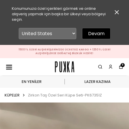
Konumunuza özel içerikleri görmek ve online
alışveriş yapmak için başka bir ülkeyi veya bölgeyi
seçin.
Devam
1500 TL ÜZERI ALIŞVERIŞLERINIZDE ÜCRETSIZ KARGO + 1250 TL ÜZERI
ALIŞVERIŞLERDE DOĞALTAŞ BILEKLIK HEDIYE!
0
EN YENİLER
LAZER KAZIMA
KÜPELER
Zirkon Taş Özel Seri Küpe Seti-PK67351Z