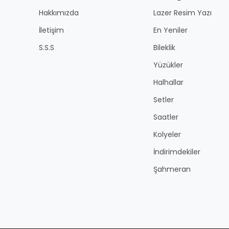
Hakkımızda
Lazer Resim Yazı
İletişim
En Yeniler
S.S.S
Bileklik
Yüzükler
Halhallar
Setler
Saatler
Kolyeler
İndirimdekiler
Şahmeran