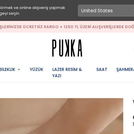
görmek ve online alışveriş yapmak
geyi seçin.
VERIŞLERINIZDE ÜCRETSIZ KARGO + 1250 TL ÜZERI ALIŞVERIŞLERDE 
BİLEKLİK
YÜZÜK
LAZER RESİM &
SAAT
ŞAHMER
YAZI