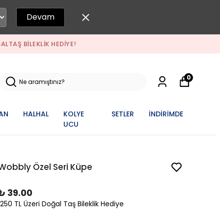
Devam
DOĞALTAŞ BILEKLIK HEDIYE!
0
AN
HALHAL
KOLYE
SETLER
İNDİRİMDE
UCU
Wobbly Özel Seri Küpe
₺ 39.00
1250 TL Üzeri Doğal Taş Bileklik Hediye