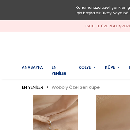
Konumunuza özel içerikleri 
için başka bir ülkeyi veya böl
1500 TL ÜZERI ALIŞ
ANASAYFA
EN
KOLYE
KÜPE
YENİLER
EN YENİLER
Wobbly Özel Seri Küpe