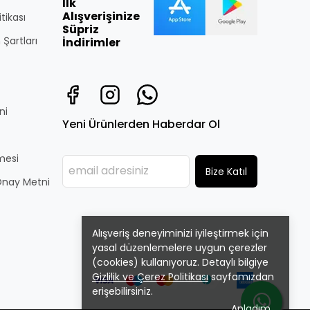
İlk
Alışverişinize
itikası
Süpriz
 Şartları
İndirimler
ni
Yeni Ürünlerden Haberdar Ol
̧mesi
Bize Katıl
i Onay Metni
Alışveriş deneyiminizi iyileştirmek için
yasal düzenlemelere uygun çerezler
(cookies) kullanıyoruz. Detaylı bilgiye
Gizlilik ve Çerez Politikası
sayfamızdan
erişebilirsiniz.
Anladım