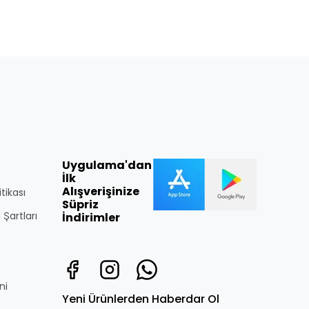
Uygulama'dan
İlk
Alışverişinize
itikası
Süpriz
 Şartları
İndirimler
ni
Yeni Ürünlerden Haberdar Ol