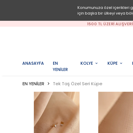
Konumunuza özel içerikleri 
için başka bir ülkeyi veya böl
1500 TL ÜZERI ALIŞVER
ANASAYFA
EN
KOLYE
KÜPE
YENİLER
EN YENİLER
Tek Taş Özel Seri Küpe