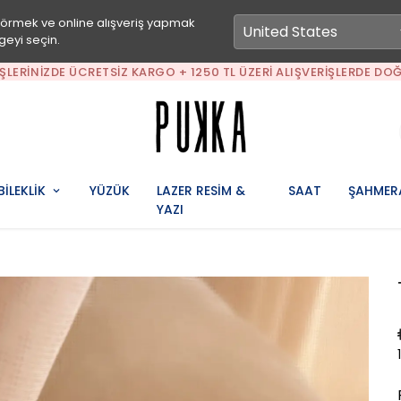
görmek ve online alışveriş yapmak
geyi seçin.
IŞLERINIZDE ÜCRETSIZ KARGO + 1250 TL ÜZERI ALIŞVERIŞLERDE DOĞ
BİLEKLİK
YÜZÜK
LAZER RESİM &
SAAT
ŞAHMER
YAZI