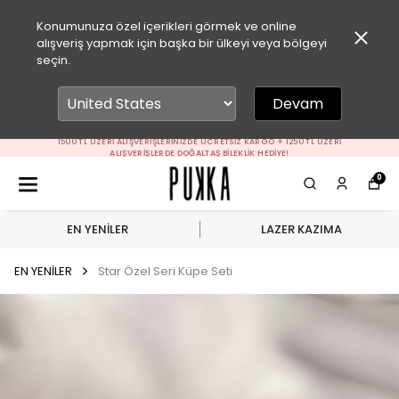
Konumunuza özel içerikleri görmek ve online
alışveriş yapmak için başka bir ülkeyi veya bölgeyi
seçin.
Devam
1500 TL ÜZERI ALIŞVERIŞLERINIZDE ÜCRETSIZ KARGO + 1250 TL ÜZERI
ALIŞVERIŞLERDE DOĞALTAŞ BILEKLIK HEDIYE!
0
EN YENİLER
LAZER KAZIMA
EN YENİLER
Star Özel Seri Küpe Seti