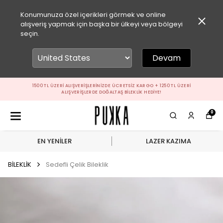
Konumunuza özel içerikleri görmek ve online
alışveriş yapmak için başka bir ülkeyi veya bölgeyi
seçin.
Devam
1500 TL ÜZERI ALIŞVERIŞLERINIZDE ÜCRETSIZ KARGO + 1250 TL ÜZERI
ALIŞVERIŞLERDE DOĞALTAŞ BILEKLIK HEDIYE!
0
EN YENİLER
LAZER KAZIMA
BİLEKLİK
Sedefli Çelik Bileklik