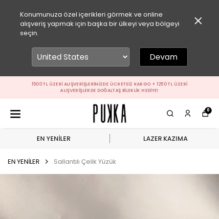
Konumunuza özel içerikleri görmek ve online
alışveriş yapmak için başka bir ülkeyi veya bölgeyi
seçin.
Devam
1500 TL ÜZERI ALIŞVERIŞLERINIZDE ÜCRETSIZ KARGO + 1250 TL ÜZERI
ALIŞVERIŞLERDE DOĞALTAŞ BILEKLIK HEDIYE!
0
EN YENİLER
LAZER KAZIMA
EN YENİLER
Sallantılı Çelik Yüzük