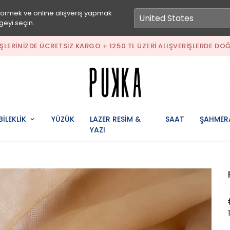
görmek ve online alışveriş yapmak
geyi seçin.
500 TL ÜZERI ALIŞVERIŞLERINIZDE ÜCRETSIZ KARGO + 1250 TL ÜZER
BİLEKLİK
YÜZÜK
LAZER RESİM &
SAAT
ŞAHMER
YAZI