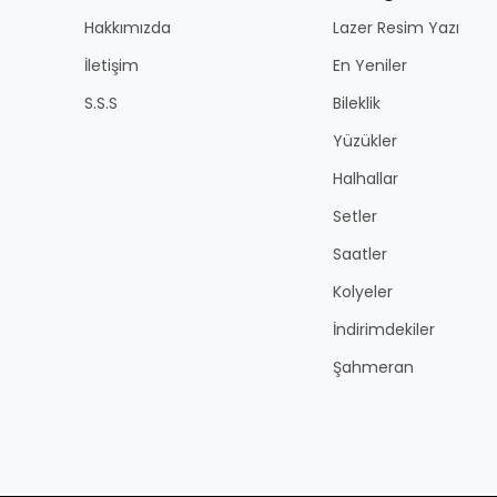
Hakkımızda
Lazer Resim Yazı
İletişim
En Yeniler
S.S.S
Bileklik
Yüzükler
Halhallar
Setler
Saatler
Kolyeler
İndirimdekiler
Şahmeran