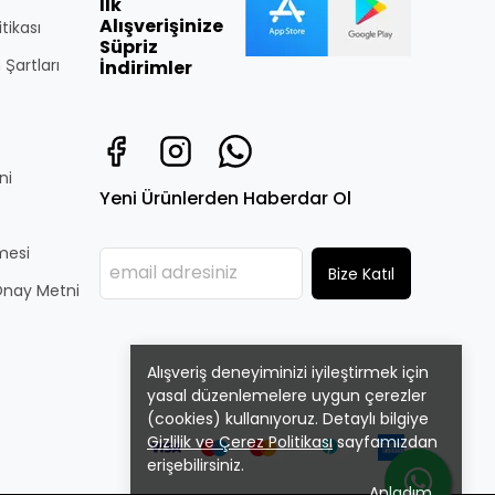
İlk
Alışverişinize
itikası
Süpriz
 Şartları
İndirimler
ni
Yeni Ürünlerden Haberdar Ol
̧mesi
Bize Katıl
i Onay Metni
Alışveriş deneyiminizi iyileştirmek için
yasal düzenlemelere uygun çerezler
(cookies) kullanıyoruz. Detaylı bilgiye
Gizlilik ve Çerez Politikası
sayfamızdan
erişebilirsiniz.
Anladım