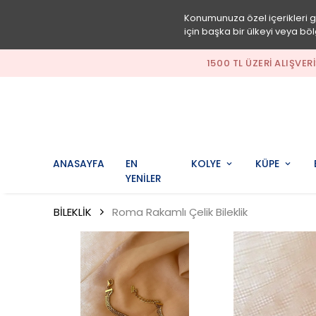
Konumunuza özel içerikleri 
için başka bir ülkeyi veya böl
1
ANASAYFA
EN
KOLYE
KÜPE
YENİLER
BİLEKLİK
Roma Rakamlı Çelik Bileklik