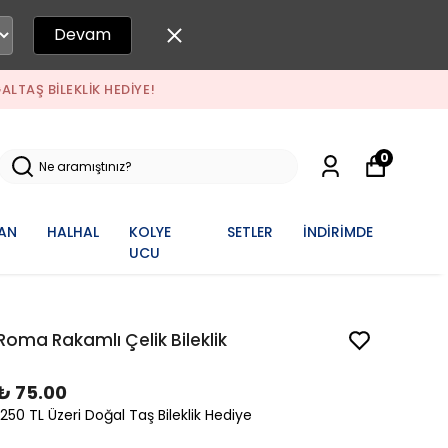
Devam
I ALIŞVERIŞLERDE DOĞALTAŞ BILEKLIK HEDIYE!
0
AN
HALHAL
KOLYE
SETLER
İNDİRİMDE
UCU
Roma Rakamlı Çelik Bileklik
₺ 75.00
1250 TL Üzeri Doğal Taş Bileklik Hediye