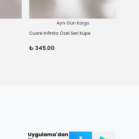
Aynı Gün Kargo
Cuore Infinito Özel Seri Küpe
Cuore L
₺ 345.00
₺ 62
Uygulama'dan