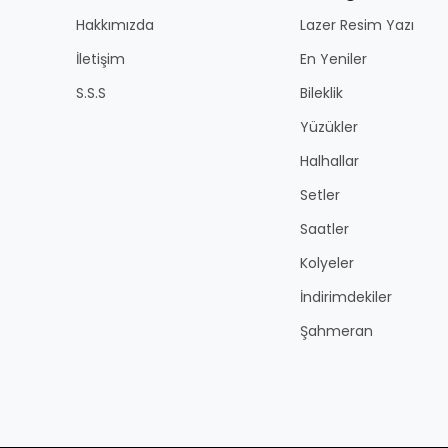
Hakkımızda
Lazer Resim Yazı
İletişim
En Yeniler
S.S.S
Bileklik
Yüzükler
Halhallar
Setler
Saatler
Kolyeler
İndirimdekiler
Şahmeran