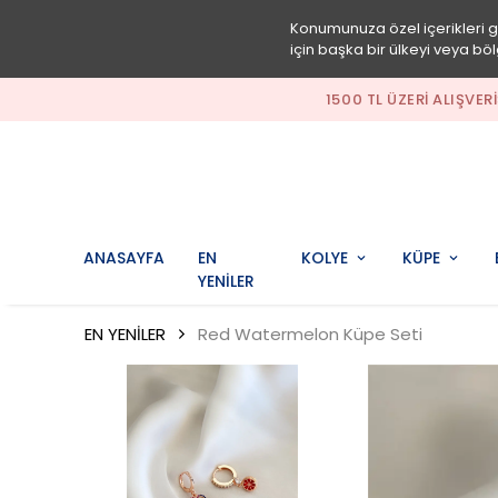
Konumunuza özel içerikleri 
için başka bir ülkeyi veya böl
1500 TL ÜZERI ALIŞVER
ANASAYFA
EN
KOLYE
KÜPE
YENİLER
EN YENİLER
Red Watermelon Küpe Seti