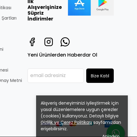
İlk
Alışverişinize
itikası
Süpriz
 Şartları
İndirimler
ni
Yeni Ürünlerden Haberdar Ol
̧mesi
Bize Katıl
i Onay Metni
Alışveriş deneyiminizi iyileştirmek için
yasal düzenlemelere uygun çerezler
(cookies) kullanıyoruz. Detaylı bilgiye
Gizlilik ve Çerez Politikası
sayfamızdan
erişebilirsiniz.
Anladım