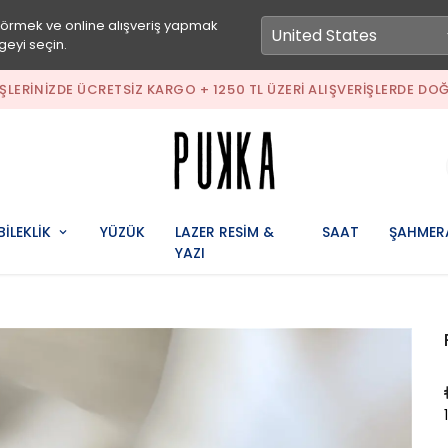
görmek ve online alışveriş yapmak
geyi seçin.
IŞLERINIZDE ÜCRETSIZ KARGO + 1250 TL ÜZERI ALIŞVERIŞLERDE DOĞ
BİLEKLİK
YÜZÜK
LAZER RESİM &
SAAT
ŞAHMER
YAZI