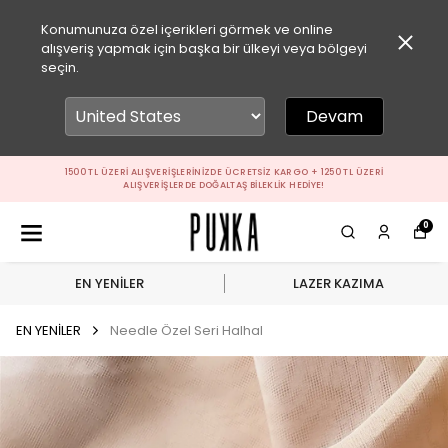
Konumunuza özel içerikleri görmek ve online
alışveriş yapmak için başka bir ülkeyi veya bölgeyi
seçin.
Devam
1500 TL ÜZERI ALIŞVERIŞLERINIZDE ÜCRETSIZ KARGO + 1250 TL ÜZERI
ALIŞVERIŞLERDE DOĞALTAŞ BILEKLIK HEDIYE!
0
EN YENİLER
LAZER KAZIMA
EN YENİLER
Needle Özel Seri Halhal