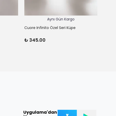
Aynı Gün Kargo
Cuore Infinito Özel Seri Küpe
Cuore L
₺ 345.00
₺ 62
Uygulama'dan