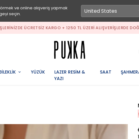
görmek ve online alışveriş yapmak
geyi seçin.
IŞLERINIZDE ÜCRETSIZ KARGO + 1250 TL ÜZERI ALIŞVERIŞLERDE DOĞ
BİLEKLİK
YÜZÜK
LAZER RESİM &
SAAT
ŞAHMER
YAZI