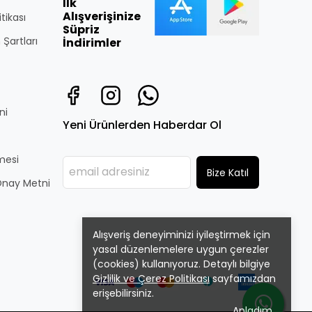
İlk
Alışverişinize
itikası
Süpriz
 Şartları
İndirimler
ni
Yeni Ürünlerden Haberdar Ol
̧mesi
Bize Katıl
i Onay Metni
Alışveriş deneyiminizi iyileştirmek için
yasal düzenlemelere uygun çerezler
(cookies) kullanıyoruz. Detaylı bilgiye
Gizlilik ve Çerez Politikası
sayfamızdan
erişebilirsiniz.
Anladım