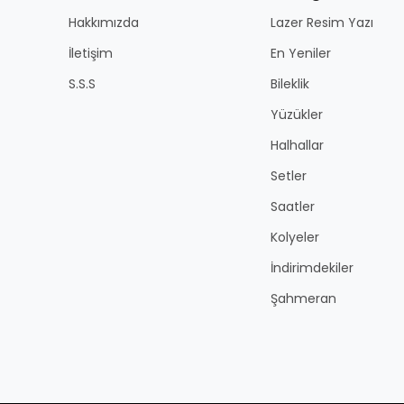
Hakkımızda
Lazer Resim Yazı
İletişim
En Yeniler
S.S.S
Bileklik
Yüzükler
Halhallar
Setler
Saatler
Kolyeler
İndirimdekiler
Şahmeran