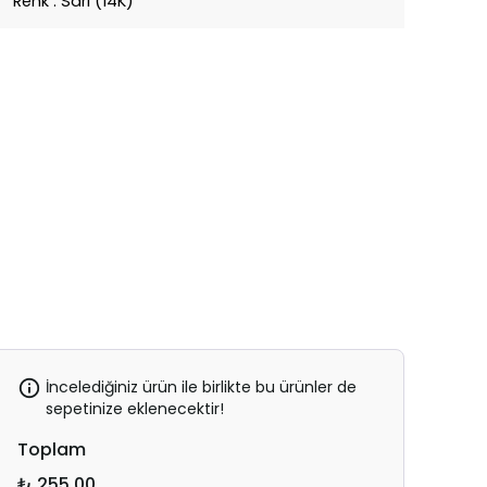
Renk : Sarı (14K)
İncelediğiniz ürün ile birlikte bu ürünler de
sepetinize eklenecektir!
Toplam
₺ 255.00