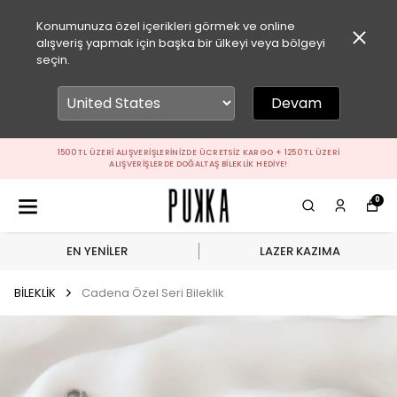
Konumunuza özel içerikleri görmek ve online
alışveriş yapmak için başka bir ülkeyi veya bölgeyi
seçin.
Devam
1500 TL ÜZERI ALIŞVERIŞLERINIZDE ÜCRETSIZ KARGO + 1250 TL ÜZERI
ALIŞVERIŞLERDE DOĞALTAŞ BILEKLIK HEDIYE!
0
EN YENİLER
LAZER KAZIMA
BİLEKLİK
Cadena Özel Seri Bileklik