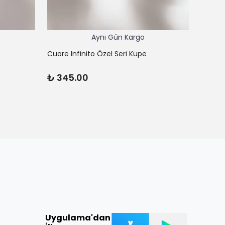
Aynı Gün Kargo
Cuore Infinito Özel Seri Küpe
Cuore L
₺ 345.00
₺ 62
Uygulama'dan