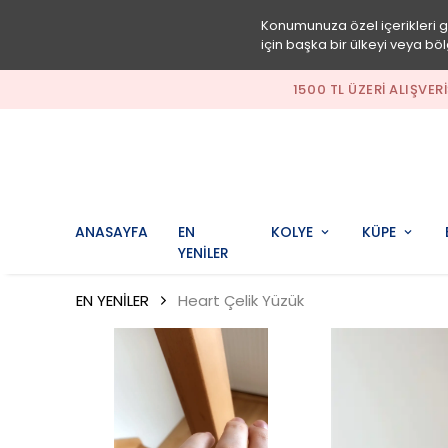
Konumunuza özel içerikleri 
için başka bir ülkeyi veya böl
1500 TL ÜZERI ALIŞVER
ANASAYFA
EN
KOLYE
KÜPE
YENİLER
EN YENİLER
Heart Çelik Yüzük