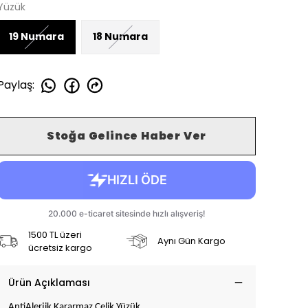
Yüzük
19 Numara
18 Numara
Paylaş
:
Stoğa Gelince Haber Ver
1500 TL üzeri
Aynı Gün Kargo
ücretsiz kargo
Ürün Açıklaması
AntiAlerjik Kararmaz Çelik Yüzük