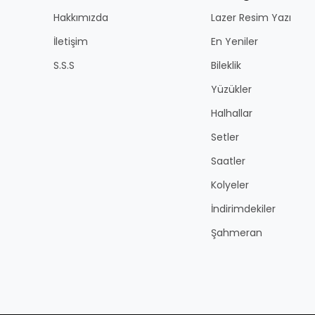
Hakkımızda
Lazer Resim Yazı
İletişim
En Yeniler
S.S.S
Bileklik
Yüzükler
Halhallar
Setler
Saatler
Kolyeler
İndirimdekiler
Şahmeran