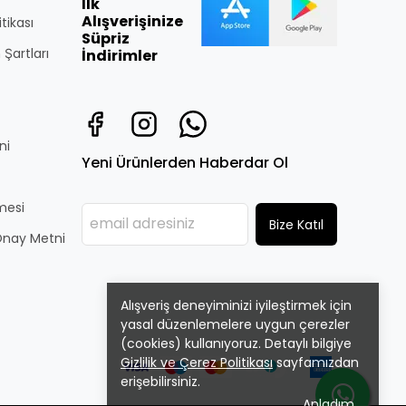
İlk
Alışverişinize
itikası
Süpriz
 Şartları
İndirimler
ni
Yeni Ürünlerden Haberdar Ol
̧mesi
Bize Katıl
i Onay Metni
Alışveriş deneyiminizi iyileştirmek için
yasal düzenlemelere uygun çerezler
(cookies) kullanıyoruz. Detaylı bilgiye
Gizlilik ve Çerez Politikası
sayfamızdan
erişebilirsiniz.
Anladım