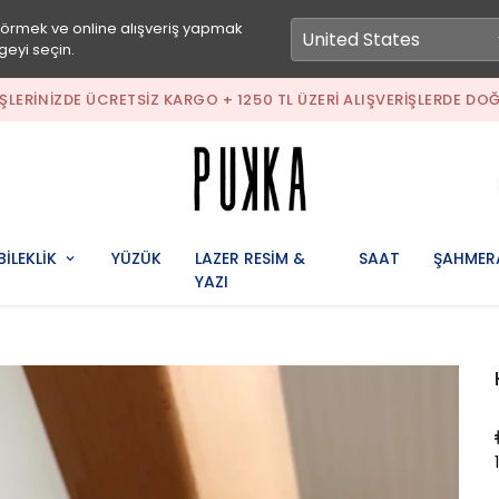
görmek ve online alışveriş yapmak
geyi seçin.
IŞLERINIZDE ÜCRETSIZ KARGO + 1250 TL ÜZERI ALIŞVERIŞLERDE DOĞ
BİLEKLİK
YÜZÜK
LAZER RESİM &
SAAT
ŞAHMER
YAZI