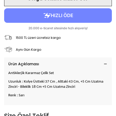
1500 TL üzeri ücretsiz kargo
Aynı Gün Kargo
Ürün Açıklaması
AntiAlerjik Kararmaz Çelik Set
Uzunluk : Kolye Üstteki 37 Cm , Alttaki 43 Cm, +5 Cm Uzatma
Zinciri - Bileklik 18 Cm +5 Cm Uzatma Zinciri
Renk : Sarı
Size Özel Teklif