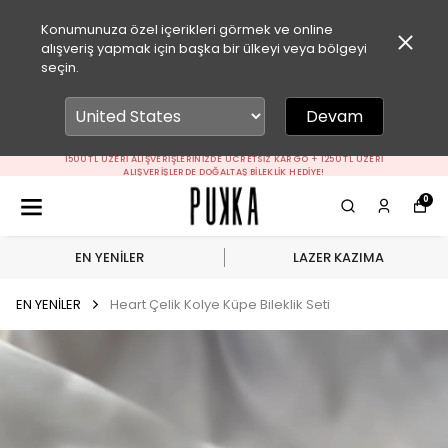
Konumunuza özel içerikleri görmek ve online
alışveriş yapmak için başka bir ülkeyi veya bölgeyi
seçin.
Devam
1500 TL ÜZERI ALIŞVERIŞLERINIZDE ÜCRETSIZ KARGO + 1250 TL ÜZERI
ALIŞVERIŞLERDE DOĞALTAŞ BILEKLIK HEDIYE!
0
EN YENİLER
LAZER KAZIMA
EN YENİLER
Heart Çelik Kolye Küpe Bileklik Seti