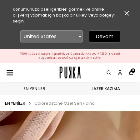
Konumunuza özel içerikleri görmek ve online
alışveriş yapmak için başka bir ülkeyi veya bölgeyi
seçin.
Devam
1500 TL ÜZERI ALIŞVERIŞLERINIZDE ÜCRETSIZ KARGO + 1250 TL ÜZERI
ALIŞVERIŞLERDE DOĞALTAŞ BILEKLIK HEDIYE!
0
EN YENİLER
LAZER KAZIMA
EN YENİLER
Coloredstone Özel Seri Halhal