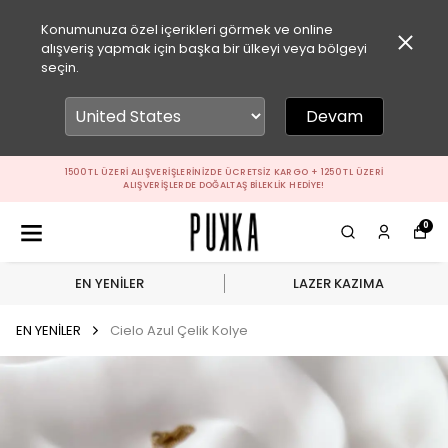
Konumunuza özel içerikleri görmek ve online
alışveriş yapmak için başka bir ülkeyi veya bölgeyi
seçin.
Devam
1500 TL ÜZERI ALIŞVERIŞLERINIZDE ÜCRETSIZ KARGO + 1250 TL ÜZERI
ALIŞVERIŞLERDE DOĞALTAŞ BILEKLIK HEDIYE!
0
EN YENİLER
LAZER KAZIMA
EN YENİLER
Cielo Azul Çelik Kolye