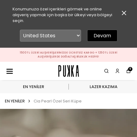
Konumunuza özel içerikleri görmek ve online
alışveriş yapmak için başka bir ülkeyi veya bölgeyi
seçin.
Devam
1500 TL ÜZERI ALIŞVERIŞLERINIZDE ÜCRETSIZ KARGO + 1250 TL ÜZERI
ALIŞVERIŞLERDE DOĞALTAŞ BILEKLIK HEDIYE!
0
EN YENİLER
LAZER KAZIMA
EN YENİLER
Cia Pearl Özel Seri Küpe