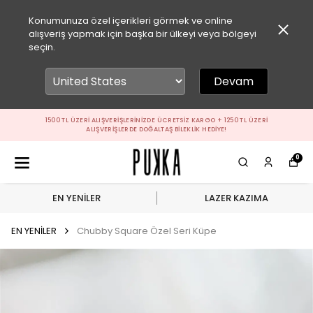
Konumunuza özel içerikleri görmek ve online
alışveriş yapmak için başka bir ülkeyi veya bölgeyi
seçin.
Devam
1500 TL ÜZERI ALIŞVERIŞLERINIZDE ÜCRETSIZ KARGO + 1250 TL ÜZERI
ALIŞVERIŞLERDE DOĞALTAŞ BILEKLIK HEDIYE!
0
EN YENİLER
LAZER KAZIMA
EN YENİLER
Chubby Square Özel Seri Küpe