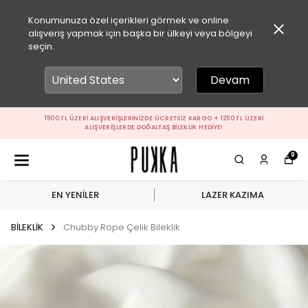
Konumunuza özel içerikleri görmek ve online
alışveriş yapmak için başka bir ülkeyi veya bölgeyi
seçin.
Devam
1500 TL ÜZERI ALIŞVERIŞLERINIZDE ÜCRETSIZ KARGO + 1250 TL ÜZERI
ALIŞVERIŞLERDE DOĞALTAŞ BILEKLIK HEDIYE!
0
EN YENİLER
LAZER KAZIMA
BİLEKLİK
Chubby Rope Çelik Bileklik