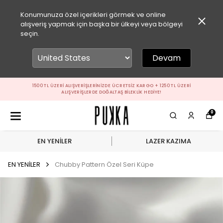
Konumunuza özel içerikleri görmek ve online
alışveriş yapmak için başka bir ülkeyi veya bölgeyi
seçin.
Devam
1500 TL ÜZERI ALIŞVERIŞLERINIZDE ÜCRETSIZ KARGO + 1250 TL ÜZERI
ALIŞVERIŞLERDE DOĞALTAŞ BILEKLIK HEDIYE!
0
EN YENİLER
LAZER KAZIMA
EN YENİLER
Chubby Pattern Özel Seri Küpe