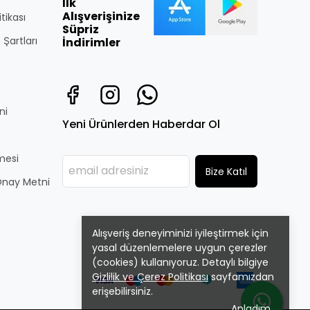
İlk
Alışverişinize
itikası
Süpriz
 Şartları
İndirimler
ni
Yeni Ürünlerden Haberdar Ol
̧mesi
Bize Katıl
i Onay Metni
Alışveriş deneyiminizi iyileştirmek için
yasal düzenlemelere uygun çerezler
(cookies) kullanıyoruz. Detaylı bilgiye
Gizlilik ve Çerez Politikası
sayfamızdan
erişebilirsiniz.
Anladım