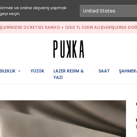
görmek ve online alışveriş yapmak
geyi seçin.
IŞLERINIZDE ÜCRETSIZ KARGO + 1250 TL ÜZERI ALIŞVERIŞLERDE DOĞ
BİLEKLİK
YÜZÜK
LAZER RESİM &
SAAT
ŞAHMER
YAZI