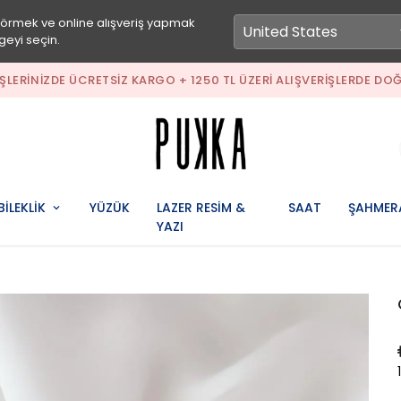
görmek ve online alışveriş yapmak
geyi seçin.
1500
BİLEKLİK
YÜZÜK
LAZER RESİM &
SAAT
ŞAHMER
YAZI