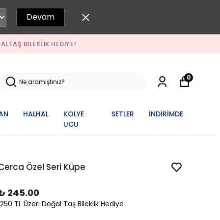
Devam
 TL ÜZERI ALIŞVERIŞLERINIZDE ÜCRETSIZ KARGO + 1250 TL ÜZERI A
0
AN
HALHAL
KOLYE
SETLER
İNDİRİMDE
UCU
Cerca Özel Seri Küpe
₺ 245.00
1250 TL Üzeri Doğal Taş Bileklik Hediye