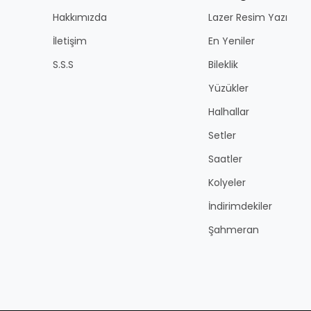
Hakkımızda
Lazer Resim Yazı
İletişim
En Yeniler
S.S.S
Bileklik
Yüzükler
Halhallar
Setler
Saatler
Kolyeler
İndirimdekiler
Şahmeran