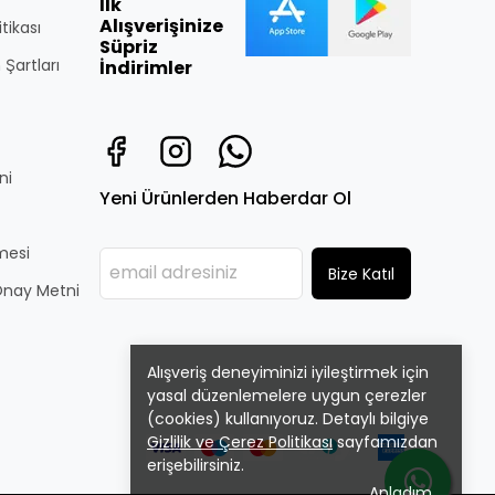
İlk
Alışverişinize
itikası
Süpriz
 Şartları
İndirimler
ni
Yeni Ürünlerden Haberdar Ol
̧mesi
Bize Katıl
i Onay Metni
Alışveriş deneyiminizi iyileştirmek için
yasal düzenlemelere uygun çerezler
(cookies) kullanıyoruz. Detaylı bilgiye
Gizlilik ve Çerez Politikası
sayfamızdan
erişebilirsiniz.
Anladım