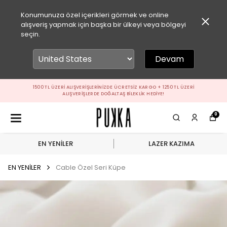
Konumunuza özel içerikleri görmek ve online
alışveriş yapmak için başka bir ülkeyi veya bölgeyi
seçin.
Devam
1500 TL ÜZERI ALIŞVERIŞLERINIZDE ÜCRETSIZ KARGO + 1250 TL ÜZERI
ALIŞVERIŞLERDE DOĞALTAŞ BILEKLIK HEDIYE!
0
EN YENİLER
LAZER KAZIMA
EN YENİLER
Cable Özel Seri Küpe