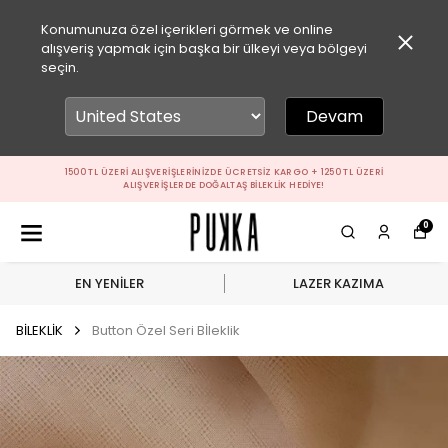
Konumunuza özel içerikleri görmek ve online
alışveriş yapmak için başka bir ülkeyi veya bölgeyi
seçin.
Devam
1500 TL ÜZERI ALIŞVERIŞLERINIZDE ÜCRETSIZ KARGO + 1250 TL ÜZERI
ALIŞVERIŞLERDE DOĞALTAŞ BILEKLIK HEDIYE!
0
EN YENİLER
LAZER KAZIMA
BİLEKLİK
Button Özel Seri Bİleklik