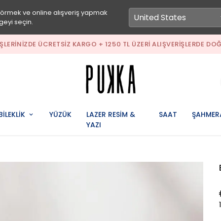
görmek ve online alışveriş yapmak
geyi seçin.
1500 TL ÜZERI ALIŞVERIŞLERINIZDE ÜC
BİLEKLİK
YÜZÜK
LAZER RESİM &
SAAT
ŞAHMER
YAZI