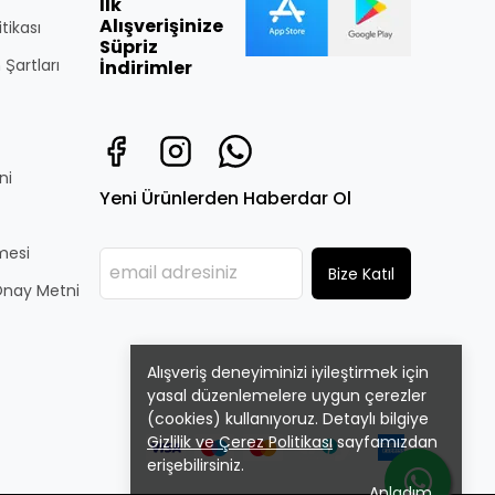
İlk
Alışverişinize
itikası
Süpriz
 Şartları
İndirimler
ni
Yeni Ürünlerden Haberdar Ol
̧mesi
Bize Katıl
i Onay Metni
Alışveriş deneyiminizi iyileştirmek için
yasal düzenlemelere uygun çerezler
(cookies) kullanıyoruz. Detaylı bilgiye
Gizlilik ve Çerez Politikası
sayfamızdan
erişebilirsiniz.
Anladım