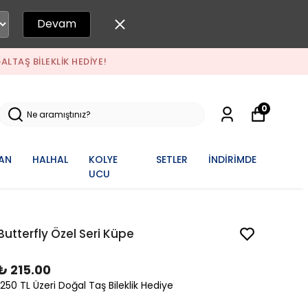
Devam
RETSIZ KARGO + 1250 TL ÜZERI ALIŞVERIŞLERDE DOĞALTAŞ BILEKLIK
0
AN
HALHAL
KOLYE
SETLER
İNDİRİMDE
UCU
Butterfly Özel Seri Küpe
₺ 215.00
1250 TL Üzeri Doğal Taş Bileklik Hediye