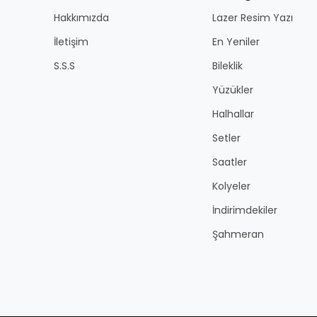
Hakkımızda
Lazer Resim Yazı
İletişim
En Yeniler
S.S.S
Bileklik
Yüzükler
Halhallar
Setler
Saatler
Kolyeler
İndirimdekiler
Şahmeran