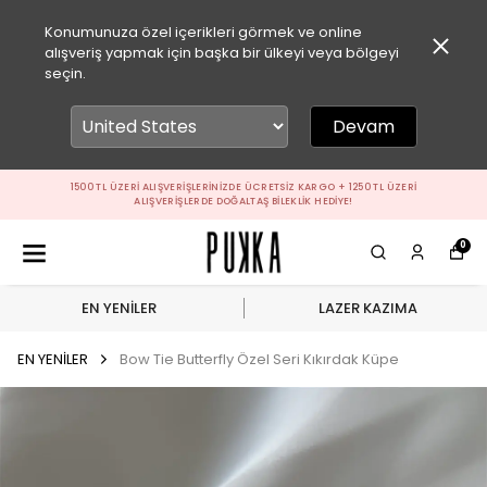
Konumunuza özel içerikleri görmek ve online
alışveriş yapmak için başka bir ülkeyi veya bölgeyi
seçin.
Devam
1500 TL ÜZERI ALIŞVERIŞLERINIZDE ÜCRETSIZ KARGO + 1250 TL ÜZERI
ALIŞVERIŞLERDE DOĞALTAŞ BILEKLIK HEDIYE!
0
EN YENİLER
LAZER KAZIMA
EN YENİLER
Bow Tie Butterfly Özel Seri Kıkırdak Küpe