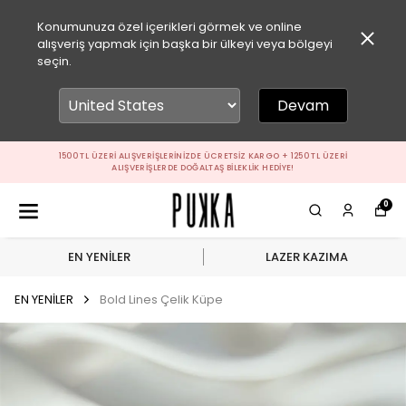
Konumunuza özel içerikleri görmek ve online
alışveriş yapmak için başka bir ülkeyi veya bölgeyi
seçin.
Devam
1500 TL ÜZERI ALIŞVERIŞLERINIZDE ÜCRETSIZ KARGO + 1250 TL ÜZERI
ALIŞVERIŞLERDE DOĞALTAŞ BILEKLIK HEDIYE!
0
EN YENİLER
LAZER KAZIMA
EN YENİLER
Bold Lines Çelik Küpe