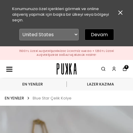
Konumunuza özel içerikleri görmek ve online
alışveriş yapmak için başka bir ülkeyi veya bölgeyi
seçin.
Devam
1500 TL ÜZERI ALIŞVERIŞLERINIZDE ÜCRETSIZ KARGO + 1250 TL ÜZERI
ALIŞVERIŞLERDE DOĞALTAŞ BILEKLIK HEDIYE!
0
EN YENİLER
LAZER KAZIMA
EN YENİLER
Blue Star Çelik Kolye