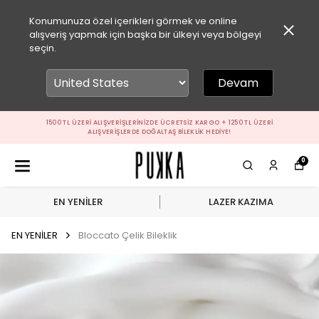
Konumunuza özel içerikleri görmek ve online
alışveriş yapmak için başka bir ülkeyi veya bölgeyi
seçin.
Devam
1500 TL ÜZERI ALIŞVERIŞLERINIZDE ÜCRETSIZ KARGO + 1250 TL ÜZERI
ALIŞVERIŞLERDE DOĞALTAŞ BILEKLIK HEDIYE!
0
EN YENİLER
LAZER KAZIMA
EN YENİLER
Bloccato Çelik Bileklik