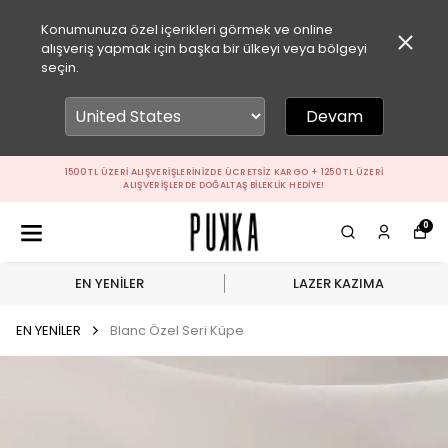
Konumunuza özel içerikleri görmek ve online
alışveriş yapmak için başka bir ülkeyi veya bölgeyi
seçin.
Devam
1500 TL ÜZERI ALIŞVERIŞLERINIZDE ÜCRETSIZ KARGO + 1250 TL ÜZERI
ALIŞVERIŞLERDE DOĞALTAŞ BILEKLIK HEDIYE!
0
EN YENİLER
LAZER KAZIMA
EN YENİLER
Blanc Özel Seri Küpe