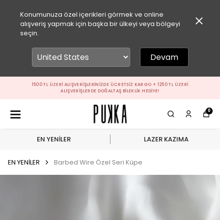
Konumunuza özel içerikleri görmek ve online
alışveriş yapmak için başka bir ülkeyi veya bölgeyi
seçin.
Devam
1500 TL ÜZERI ALIŞVERIŞLERINIZDE ÜCRETSIZ KARGO + 1250 TL ÜZERI
ALIŞVERIŞLERDE DOĞALTAŞ BILEKLIK HEDIYE!
0
EN YENİLER
LAZER KAZIMA
EN YENİLER
Barbed Wire Özel Seri Küpe