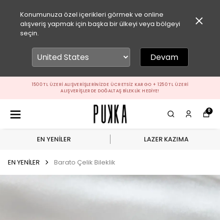
Konumunuza özel içerikleri görmek ve online
alışveriş yapmak için başka bir ülkeyi veya bölgeyi
seçin.
Devam
1500 TL ÜZERI ALIŞVERIŞLERINIZDE ÜCRETSIZ KARGO + 1250 TL ÜZERI
ALIŞVERIŞLERDE DOĞALTAŞ BILEKLIK HEDIYE!
0
EN YENİLER
LAZER KAZIMA
EN YENİLER
Barato Çelik Bileklik