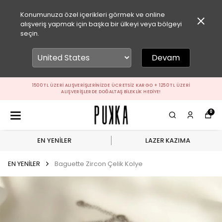
Konumunuza özel içerikleri görmek ve online
alışveriş yapmak için başka bir ülkeyi veya bölgeyi
seçin.
Devam
1500 TL ÜZERI ALIŞVERIŞLERINIZDE ÜCRETSIZ KARGO + 1250 TL ÜZERI
ALIŞVERIŞLERDE DOĞALTAŞ BILEKLIK HEDIYE!
0
EN YENİLER
LAZER KAZIMA
EN YENİLER
Baguette Zircon Çelik Kolye