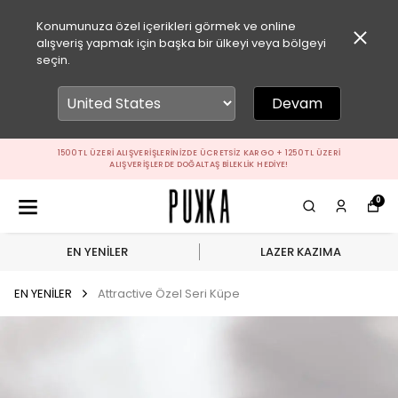
Konumunuza özel içerikleri görmek ve online
alışveriş yapmak için başka bir ülkeyi veya bölgeyi
seçin.
Devam
1500 TL ÜZERI ALIŞVERIŞLERINIZDE ÜCRETSIZ KARGO + 1250 TL ÜZERI
ALIŞVERIŞLERDE DOĞALTAŞ BILEKLIK HEDIYE!
0
EN YENİLER
LAZER KAZIMA
EN YENİLER
Attractive Özel Seri Küpe