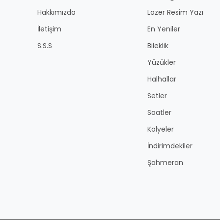
Hakkımızda
Lazer Resim Yazı
İletişim
En Yeniler
S.S.S
Bileklik
Yüzükler
Halhallar
Setler
Saatler
Kolyeler
İndirimdekiler
Şahmeran