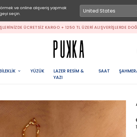
görmek ve online alışveriş yapmak
geyi seçin.
IŞLERINIZDE ÜCRETSIZ KARGO + 1250 TL ÜZERI ALIŞVERIŞLERDE DOĞ
BİLEKLİK
YÜZÜK
LAZER RESİM &
SAAT
ŞAHMER
YAZI