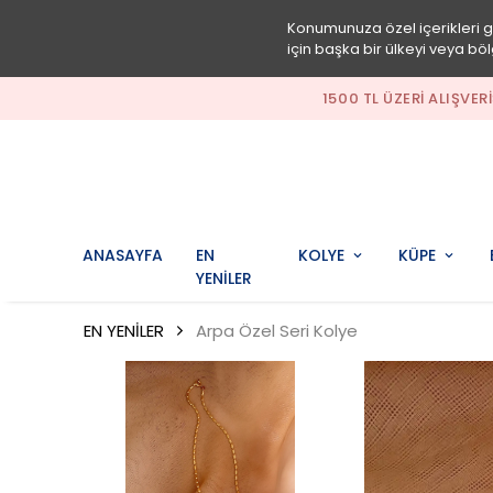
Konumunuza özel içerikleri 
için başka bir ülkeyi veya böl
1500 TL ÜZERI ALIŞVER
ANASAYFA
EN
KOLYE
KÜPE
YENİLER
EN YENİLER
Arpa Özel Seri Kolye