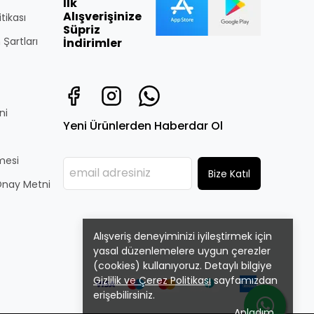
İlk
Alışverişinize
itikası
Süpriz
 Şartları
İndirimler
ni
Yeni Ürünlerden Haberdar Ol
̧mesi
Bize Katıl
i Onay Metni
Alışveriş deneyiminizi iyileştirmek için
yasal düzenlemelere uygun çerezler
(cookies) kullanıyoruz. Detaylı bilgiye
Gizlilik ve Çerez Politikası
sayfamızdan
erişebilirsiniz.
Anladım