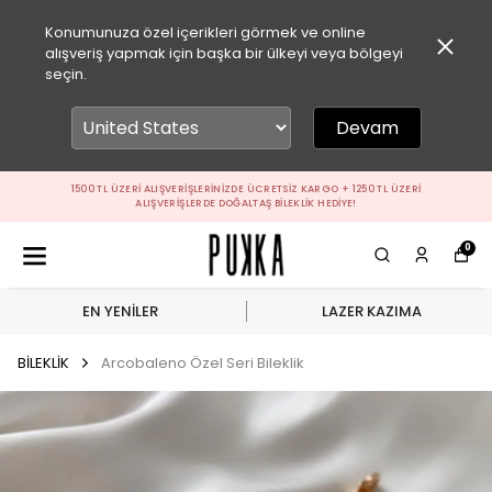
Konumunuza özel içerikleri görmek ve online
alışveriş yapmak için başka bir ülkeyi veya bölgeyi
seçin.
Devam
1500 TL ÜZERI ALIŞVERIŞLERINIZDE ÜCRETSIZ KARGO + 1250 TL ÜZERI
ALIŞVERIŞLERDE DOĞALTAŞ BILEKLIK HEDIYE!
0
EN YENİLER
LAZER KAZIMA
BİLEKLİK
Arcobaleno Özel Seri Bileklik