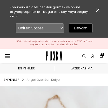
Konumunuza özel içerikleri görmek ve online
alışveriş yapmak için başka bir ülkeyi veya bölgeyi
seçin.
Devam
1500 TL ÜZERI ALIŞVERIŞLERINIZDE ÜCRETSIZ KARGO + 1250 TL ÜZERI
ALIŞVERIŞLERDE DOĞALTAŞ BILEKLIK HEDIYE!
0
EN YENİLER
LAZER KAZIMA
EN YENİLER
Angel Özel Seri Kolye