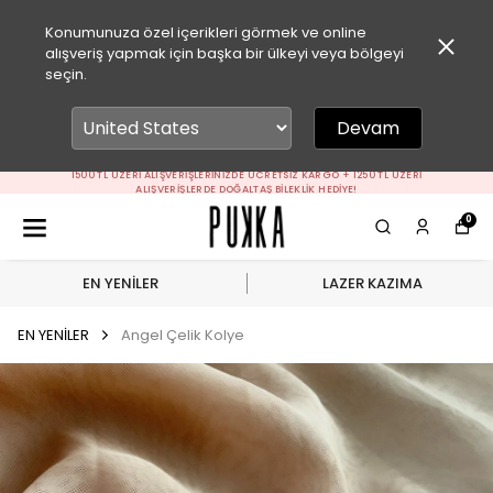
Konumunuza özel içerikleri görmek ve online
alışveriş yapmak için başka bir ülkeyi veya bölgeyi
seçin.
Devam
1500 TL ÜZERI ALIŞVERIŞLERINIZDE ÜCRETSIZ KARGO + 1250 TL ÜZERI
ALIŞVERIŞLERDE DOĞALTAŞ BILEKLIK HEDIYE!
0
EN YENİLER
LAZER KAZIMA
EN YENİLER
Angel Çelik Kolye