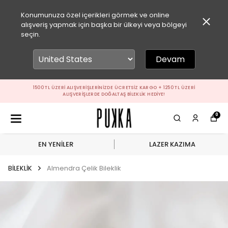
Konumunuza özel içerikleri görmek ve online
alışveriş yapmak için başka bir ülkeyi veya bölgeyi
seçin.
Devam
1500 TL ÜZERI ALIŞVERIŞLERINIZDE ÜCRETSIZ KARGO + 1250 TL ÜZERI
ALIŞVERIŞLERDE DOĞALTAŞ BILEKLIK HEDIYE!
0
EN YENİLER
LAZER KAZIMA
BİLEKLİK
Almendra Çelik Bileklik