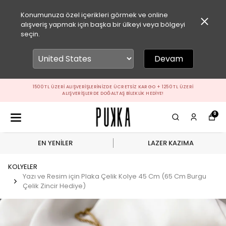
Konumunuza özel içerikleri görmek ve online
alışveriş yapmak için başka bir ülkeyi veya bölgeyi
seçin.
Devam
I
1500 TL ÜZERI ALIŞVERIŞLERINIZDE ÜCRETSIZ KARGO + 1250 TL ÜZER
ALIŞVERIŞLERDE DOĞALTAŞ BILEKLIK HEDIYE!
0
EN YENİLER
LAZER KAZIMA
KOLYELER
Yazı ve Resim için Plaka Çelik Kolye 45 Cm (65 Cm Burgu
Çelik Zincir Hediye)