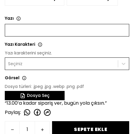
Yazı
Yazı Karakteri
Yazı karakterini seçiniz.
Seçiniz
Görsel
Dosya türleri: .jpeg .jpg .webp .png .pdf
Dosya Seç
“13.00’a kadar sipariş ver, bugün yola çıksın.”
Paylaş
:
SEPETE EKLE