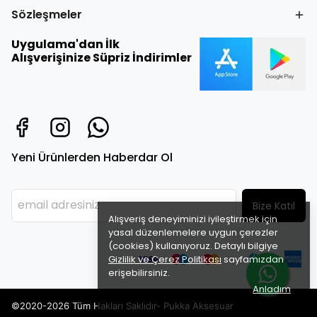
Sözleşmeler
Uygulama'dan İlk
Alışverişinize Süpriz İndirimler
Yeni Ürünlerden Haberdar Ol
Bize Katıl
Alışveriş deneyiminizi iyileştirmek için
yasal düzenlemelere uygun çerezler
(cookies) kullanıyoruz. Detaylı bilgiye
Gizlilik ve Çerez Politikası
sayfamızdan
erişebilirsiniz.
Anladım
©2020-2026 Tüm Hakları Saklıdır- Pukka Aksesuar