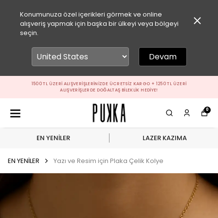
Konumunuza özel içerikleri görmek ve online
alışveriş yapmak için başka bir ülkeyi veya bölgeyi
seçin.
Devam
1500 TL ÜZERI ALIŞVERIŞLERINIZDE ÜCRETSIZ KARGO + 1250 TL ÜZERI
ALIŞVERIŞLERDE DOĞALTAŞ BILEKLIK HEDIYE!
0
EN YENİLER
LAZER KAZIMA
EN YENİLER
Yazı ve Resim için Plaka Çelik Kolye