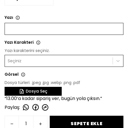
Yazı
Yazı Karakteri
Yazı karakterini seçiniz.
Seçiniz
Görsel
Dosya türleri: .jpeg .jpg .webp .png .pdf
Dosya Seç
“13.00’a kadar sipariş ver, bugün yola çıksın.”
Paylaş
:
SEPETE EKLE