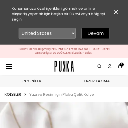
Konumunuza özel içerikleri görmek ve online
alışveriş yapmak için başka bir ülkeyi veya bölgeyi
seçin.
Devam
IZDE ÜCRETSIZ KARGO + 1250 TL ÜZERI
1500 TL ÜZERI ALIŞVERIŞLERIN
ĞALTAŞ BILEKLIK HEDIYE!
ALIŞVERIŞLERDE DO
0
EN YENİLER
LAZER KAZIMA
KOLYELER
Yazı ve Resim için Plaka Çelik Kolye