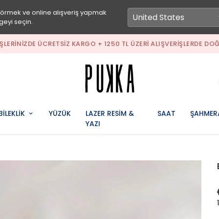
görmek ve online alışveriş yapmak
geyi seçin.
VERIŞLERINIZDE ÜCRETSIZ KARGO + 1250 TL ÜZERI ALIŞVERIŞLERDE 
BİLEKLİK
YÜZÜK
LAZER RESİM &
SAAT
ŞAHMER
YAZI