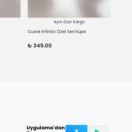
Aynı Gün Kargo
Cuore Infinito Özel Seri Küpe
Cuore L
₺ 345.00
₺ 62
Uygulama'dan