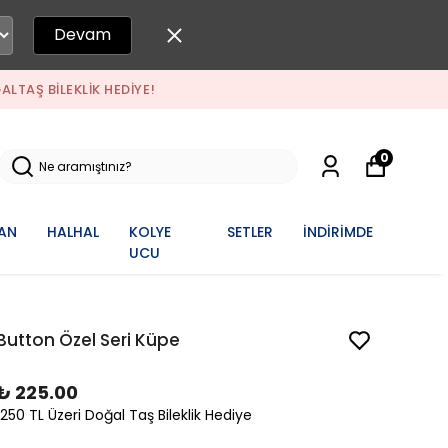
Devam
DOĞALTAŞ BILEKLIK HEDIYE!
0
AN
HALHAL
KOLYE
SETLER
İNDİRİMDE
UCU
Button Özel Seri Küpe
₺ 225.00
1250 TL Üzeri Doğal Taş Bileklik Hediye