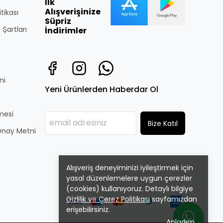
İlk
Alışverişinize
itikası
Süpriz
 Şartları
İndirimler
ni
Yeni Ürünlerden Haberdar Ol
̧mesi
Bize Katıl
i Onay Metni
Alışveriş deneyiminizi iyileştirmek için
yasal düzenlemelere uygun çerezler
(cookies) kullanıyoruz. Detaylı bilgiye
Gizlilik ve Çerez Politikası
sayfamızdan
erişebilirsiniz.
Anladım