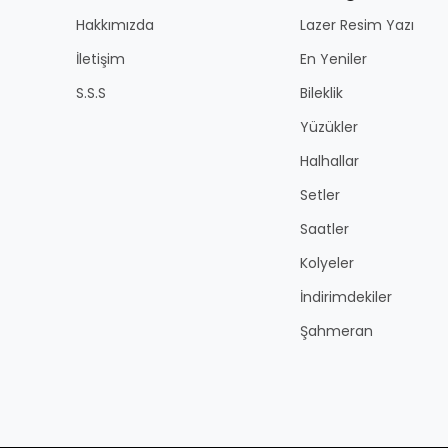
Hakkımızda
Lazer Resim Yazı
İletişim
En Yeniler
S.S.S
Bileklik
Yüzükler
Halhallar
Setler
Saatler
Kolyeler
İndirimdekiler
Şahmeran