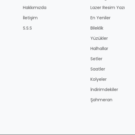
Hakkımızda
Lazer Resim Yazı
İletişim
En Yeniler
S.S.S
Bileklik
Yüzükler
Halhallar
Setler
Saatler
Kolyeler
İndirimdekiler
Şahmeran