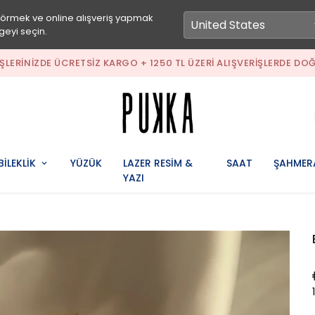
görmek ve online alışveriş yapmak
geyi seçin.
ERIŞLERINIZDE ÜCRETSIZ KARGO + 1250 TL ÜZERI ALIŞVERIŞLERDE DO
BİLEKLİK
YÜZÜK
LAZER RESİM &
SAAT
ŞAHMER
YAZI