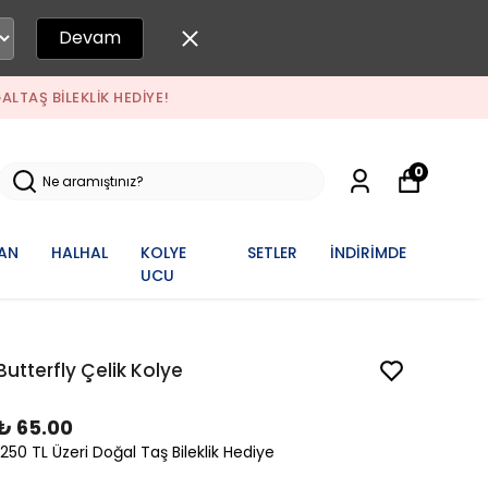
Devam
ĞALTAŞ BILEKLIK HEDIYE!
0
AN
HALHAL
KOLYE
SETLER
İNDİRİMDE
UCU
Butterfly Çelik Kolye
₺ 65.00
1250 TL Üzeri Doğal Taş Bileklik Hediye