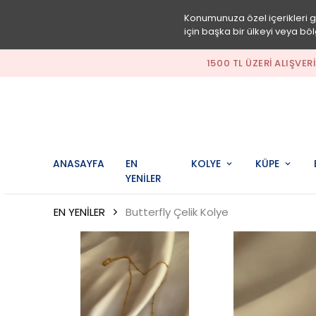
Konumunuza özel içerikleri 
için başka bir ülkeyi veya böl
1500 TL ÜZERI ALIŞV
ANASAYFA
EN
KOLYE
KÜPE
YENİLER
EN YENİLER
Butterfly Çelik Kolye