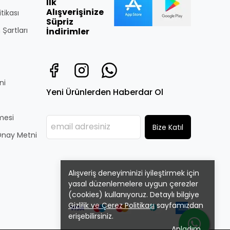
İlk
Alışverişinize
itikası
Süpriz
 Şartları
İndirimler
ni
Yeni Ürünlerden Haberdar Ol
̧mesi
Bize Katıl
i Onay Metni
Alışveriş deneyiminizi iyileştirmek için
yasal düzenlemelere uygun çerezler
(cookies) kullanıyoruz. Detaylı bilgiye
Gizlilik ve Çerez Politikası
sayfamızdan
erişebilirsiniz.
Anladım