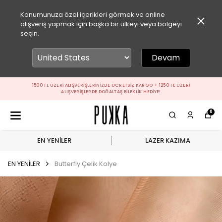
Konumunuza özel içerikleri görmek ve online
alışveriş yapmak için başka bir ülkeyi veya bölgeyi
seçin.
Devam
1500 TL ÜZERI ALIŞVERIŞLERINIZDE ÜCRETSIZ KARGO + 1250 TL ÜZERI
ALIŞVERIŞLERDE DOĞALTAŞ BILEKLIK HEDIYE!
0
EN YENİLER
LAZER KAZIMA
EN YENİLER
Butterfly Çelik Kolye