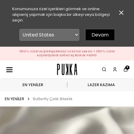
Konumunuza özel içerikleri görmek ve online
alışveriş yapmak için başka bir ülkeyi veya bölgeyi
seçin.
Devam
1500 TL ÜZERI ALIŞVERIŞLERINIZDE ÜCRETSIZ KARGO + 1250 TL ÜZERI
ALIŞVERIŞLERDE DOĞALTAŞ BILEKLIK HEDIYE!
0
EN YENİLER
LAZER KAZIMA
EN YENİLER
Butterfly Çelik Bileklik