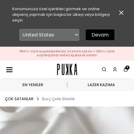
Konumunuza özel içerikleri görmek ve online
alışveriş yapmak için başka bir ülkeyi veya bölgeyi
seçin.
Devam
1500 TL ÜZERI ALIŞVERIŞLERINIZDE ÜCRETSIZ KARGO + 1250 TL ÜZERI
ALIŞVERIŞLERDE DOĞALTAŞ BILEKLIK HEDIYE!
0
EN YENİLER
LAZER KAZIMA
ÇOK SATANLAR
Burç Çelik Bileklik