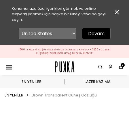
Konumunuza özel içerikleri görmek ve online
alışveriş yapmak için başka bir ülkeyi veya bölgeyi
seçin.
Devam
1500 TL ÜZERI ALIŞVERIŞLERINIZDE ÜCRETSIZ KARGO + 1250 TL ÜZERI
ALIŞVERIŞLERDE DOĞALTAŞ BILEKLIK HEDIYE!
0
EN YENİLER
LAZER KAZIMA
EN YENİLER
Brown Transparent Güneş Gözlüğü