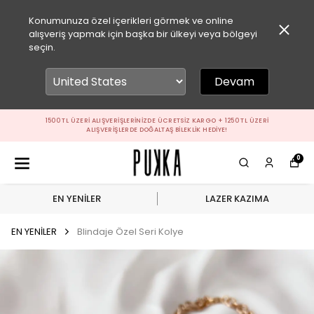
Konumunuza özel içerikleri görmek ve online
alışveriş yapmak için başka bir ülkeyi veya bölgeyi
seçin.
Devam
1500 TL ÜZERI ALIŞVERIŞLERINIZDE ÜCRETSIZ KARGO + 1250 TL ÜZERI
ALIŞVERIŞLERDE DOĞALTAŞ BILEKLIK HEDIYE!
0
EN YENİLER
LAZER KAZIMA
EN YENİLER
Blindaje Özel Seri Kolye