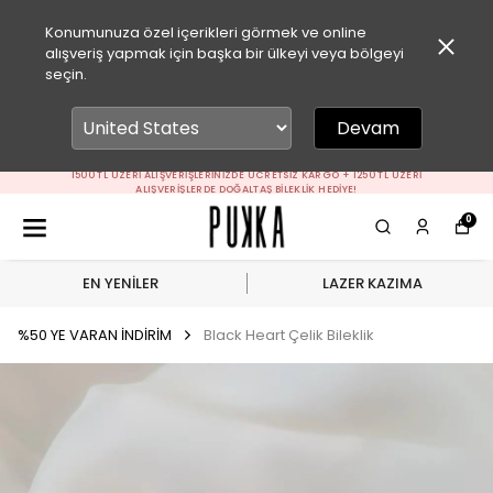
Konumunuza özel içerikleri görmek ve online
alışveriş yapmak için başka bir ülkeyi veya bölgeyi
seçin.
Devam
1500 TL ÜZERI ALIŞVERIŞLERINIZDE ÜCRETSIZ KARGO + 1250 TL ÜZERI
ALIŞVERIŞLERDE DOĞALTAŞ BILEKLIK HEDIYE!
0
EN YENİLER
LAZER KAZIMA
%50 YE VARAN İNDİRİM
Black Heart Çelik Bileklik